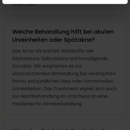
Äderchen.
Welche Behandlung hilft bei akuten
Unreinheiten oder Spätakne?
Das Acne Lift enthält Wirkstoffe wie
Glykolsäure, Salicylsäure und beruhigende
Extrakte. Wir empfehlen es zur
unterstützenden Behandlung bei verstopften
Poren, entzündlicher Haut oder hormonellen
Unreinheiten. Das Treatment eignet sich auch
zur Nachbehandlung im Anschluss an eine
medizinische Aknebehandlung.