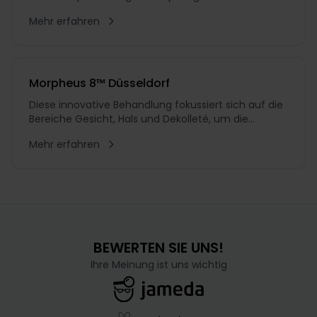
Kollagenproduktion - die Kombination mit dem
Mehr erfahren
SkinPen®.
Morpheus 8™ Düsseldorf
Diese innovative Behandlung fokussiert sich auf die
Bereiche Gesicht, Hals und Dekolleté, um die
Produktion von Kollagen und Elastin zu maximieren.
Mehr erfahren
Das Ergebnis ist nicht nur eine sichtbare
Hautstraffung, sondern auch ein verfeinertes
Hautbild innerhalb weniger Tage. Morpheus8 geht
über herkömmli
BEWERTEN SIE UNS!
Ihre Meinung ist uns wichtig