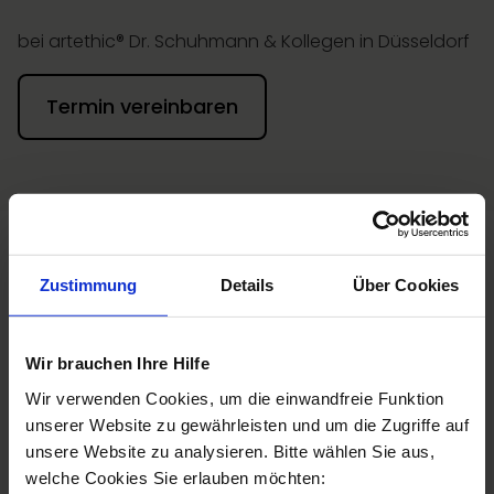
bei artethic® Dr. Schuhmann & Kollegen in Düsseldorf
Termin vereinbaren
Persönliche Beratung
Zustimmung
Details
Über Cookies
Beratungstermin buchen
Wir brauchen Ihre Hilfe
Wir verwenden Cookies, um die einwandfreie Funktion
Jetzt anrufen
unserer Website zu gewährleisten und um die Zugriffe auf
unsere Website zu analysieren. Bitte wählen Sie aus,
welche Cookies Sie erlauben möchten: