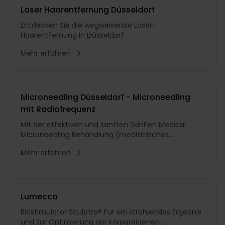
Laser Haarentfernung Düsseldorf
Entdecken Sie die wegweisende Laser-
Haarentfernung in Düsseldorf
Mehr erfahren
Microneedling Düsseldorf - Microneedling
mit Radiofrequenz
Mit der effektiven und sanften SkinPen Medical
Microneedling Behandlung (medizinisches
Microneedling) erhält Ihre Haut auf natürliche Weise
Mehr erfahren
wieder mehr Spannkraft und ein ebenmäßiges
Hautbild. Das Pen Microneedling verbessert das
Erscheinungsbild von feinen Linien, Knitterfalten,
Deh...
Lumecca
Biostimulator Sculptra® Für ein strahlendes Ergebnis
und zur Optimierung der körpereigenen