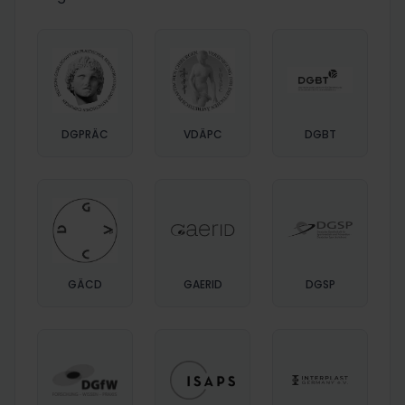
DGPRÄC
VDÄPC
DGBT
GÄCD
GAERID
DGSP