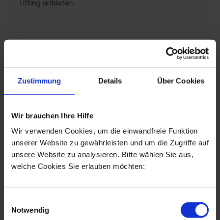
Lifting anbieten.
Körperformung mit und ohne OP
Bauchdeckenstraffung, Bodylift und
Lipödemchirurgie ermöglichen individuelle
Zustimmung
Details
Über Cookies
Korrekturen der Körpersilhouette. Bei moderater
Erschlaffung oder nach Gewichtsverlust bieten sich
die Injektionslipolyse, RF-basierte Hautstraffungen
Wir brauchen Ihre Hilfe
und minimalinvasive Methoden an – diese
Wir verwenden Cookies, um die einwandfreie Funktion
Behandlungen erfordern keine OP.
unserer Website zu gewährleisten und um die Zugriffe auf
unsere Website zu analysieren. Bitte wählen Sie aus,
welche Cookies Sie erlauben möchten:
Brust-OP
Einwilligungsauswahl
Brustvergrößerungen, Bruststraffungen oder
Notwendig
Brustverkleinerungen gehören zu den