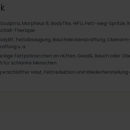
ck
Sculptra, Morpheus 8, BodyTite, HiFU, Fett-weg-Spritze, 
schall-Therapie
odylift, Fettabsaugung, Bauchdeckenstraffung, Oberarm
affung u. a.
ckige Fettpölsterchen an Hüften, Gesäß, Bauch oder Ob
ch für schlanke Menschen
g erschlaffter Haut, Fettreduktion und Wiederherstellung