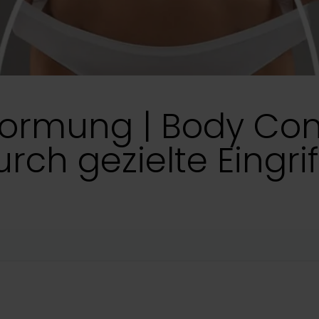
formung | Body Con
rch gezielte Eingri