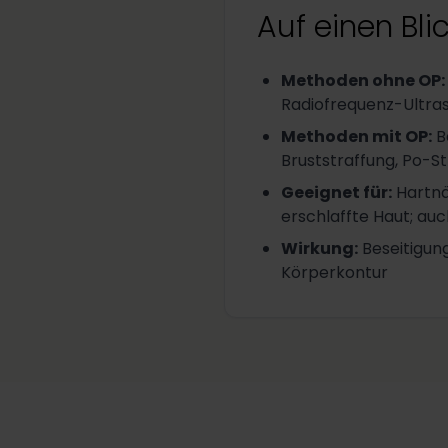
Auf einen Bli
Methoden ohne OP
:
Radiofrequenz-Ultra
Methoden mit OP
:
B
Bruststraffung, Po-Str
Geeignet für
:
Hartnä
erschlaffte Haut; au
Wirkung
:
Beseitigun
Körperkontur