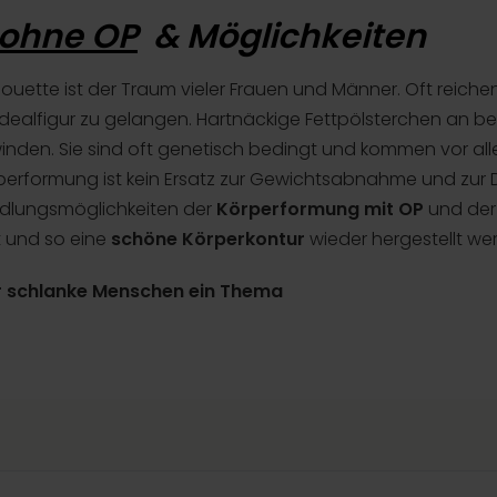
 ohne OP
& Möglichkeiten
ouette ist der Traum vieler Frauen und Männer. Oft reich
Idealfigur zu gelangen. Hartnäckige Fettpölsterchen an b
winden. Sie sind oft genetisch bedingt und kommen vor al
erformung ist kein Ersatz zur Gewichtsabnahme und zur Diä
ndlungsmöglichkeiten der
Körperformung mit OP
und de
t und so eine
schöne Körperkontur
wieder hergestellt we
r schlanke Menschen ein Thema