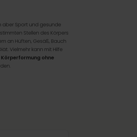
en aber Sport und gesunde
estimmten Stellen des Körpers
lem an Hüften, Gesäß, Bauch
t. Vielmehr kann mit Hilfe
r
Körperformung ohne
rden.