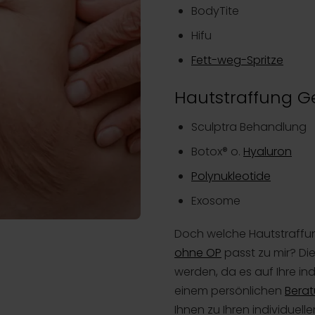
BodyTite
Hifu
Fett-weg-Spritze
Hautstraffung Ge
Sculptra Behandlung
Botox® o.
Hyaluron
Polynukleotide
Exosome
Doch welche Hautstraff
ohne OP
passt zu mir? Di
werden, da es auf Ihre ind
einem persönlichen
Bera
Ihnen zu Ihren individuell