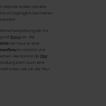
h Männer wollen attraktiv
he ich tagtäglich bei meinen
männlich.
tenunterspritzung ein. Für
ng mit
Botox
an. Bei
zität
der Haut ist eine
naufbau
im Gesicht und
eichen. Hier kommt als
Filler
ehandlung kann auch eine
thoden, wie z.B. der Hifu-