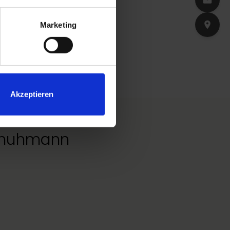
dlung
und
Marketing
e
Jawline
straffen. Dr.
Akzeptieren
 Schuhmann