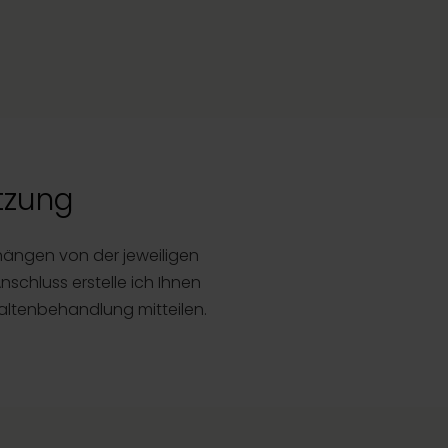
tzung
 hängen von der jeweiligen
schluss erstelle ich Ihnen
 Faltenbehandlung mitteilen.