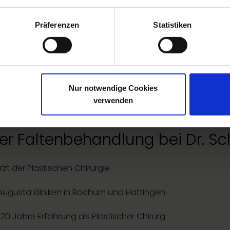
 und frischer fühlen? Mit Ihrer individuellen
Faltenbehan
Präferenzen
Statistiken
 wir Ihr Gesicht straffen, Falten reduzieren oder auch di
ne
vertrauensvolle Behandlung von Mann zu Mann
an.
Nur notwendige Cookies
verwenden
einer Faltenbehandlung bei Dr.
zt der Plastischen Chirurgie
 Augusta Kliniken in Bochum und Hattingen
20 Jahre Erfahrung als Plastischer Chirurg