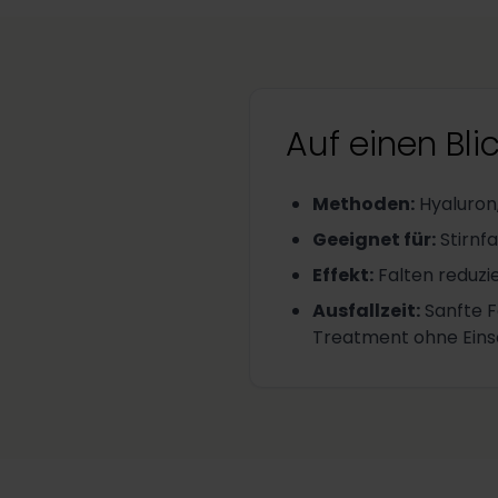
Auf einen Bli
Methoden
:
Hyaluron,
Geeignet für
:
Stirnf
Effekt
:
Falten reduzi
Ausfallzeit
:
Sanfte F
Treatment ohne Ein