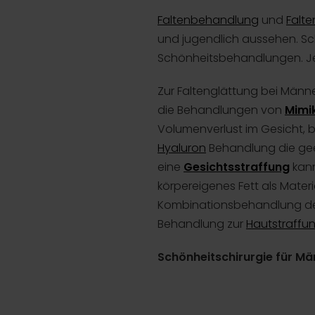
Faltenbehandlung
und
Falte
und jugendlich aussehen. Sc
Schönheitsbehandlungen. Jede
Zur Faltenglättung bei Männ
die Behandlungen von
Mimi
Volumenverlust im Gesicht, 
Hyaluron
Behandlung die ge
eine
Gesichtsstraffung
kan
körpereigenes Fett als Mater
Kombinationsbehandlung der 
Behandlung zur
Hautstraffu
Schönheitschirurgie für M