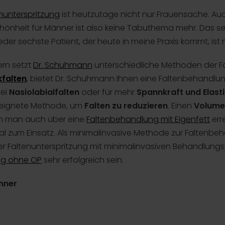
nunterspritzung
ist heutzutage nicht nur Frauensache. Auc
hönheit für Männer ist also keine Tabuthema mehr. Das se
r sechste Patient, der heute in meine Praxis kommt, ist 
ern setzt
Dr. Schuhmann
unterschiedliche Methoden der Fal
kfalten
, bietet Dr. Schuhmann Ihnen eine Faltenbehandlu
bei
Nasiolabialfalten
oder für mehr
Spannkraft und Elasti
eignete Methode, um
Falten zu reduzieren
. Einen
Volume
n man auch über eine
Faltenbehandlung mit Eigenfett
err
ial zum Einsatz. Als minimalinvasive Methode zur Faltenb
Faltenunterspritzung mit minimalinvasiven Behandlungsme
ng ohne OP
sehr erfolgreich sein.
änner