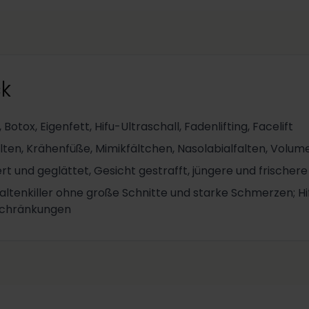
ck
 Botox, Eigenfett, Hifu-Ultraschall, Fadenlifting, Facelift
alten, Krähenfüße, Mimikfältchen, Nasolabialfalten, Volum
ert und geglättet, Gesicht gestrafft, jüngere und frischer
altenkiller ohne große Schnitte und starke Schmerzen; Hi
schränkungen