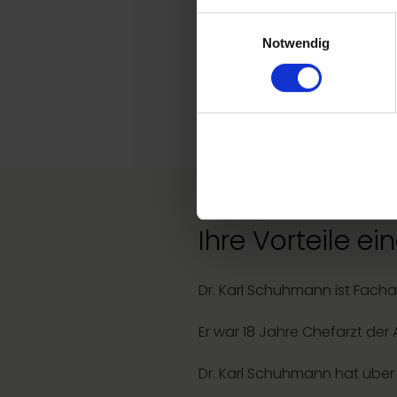
Einwilligungsauswahl
Sie möchten sich jugendlicher
Notwendig
Faltenunterspritzung
können
Schuhmann bietet Ihnen ei
Ihre Vorteile 
Dr. Karl Schuhmann ist Fachar
Er war 18 Jahre Chefarzt der
Dr. Karl Schuhmann hat über 