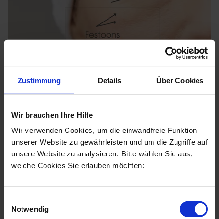
Zustimmung
Details
Über Cookies
Festoons und Malar Bags – die
Wir brauchen Ihre Hilfe
Ursachen auf einen Blick
Wir verwenden Cookies, um die einwandfreie Funktion
unserer Website zu gewährleisten und um die Zugriffe auf
Natürlicher Prozess der Hautalterung
unsere Website zu analysieren. Bitte wählen Sie aus,
welche Cookies Sie erlauben möchten:
Sonnenschäden der Haut
Schwaches Bindegewebe
Einwilligungsauswahl
Ungesunde und salzhaltige Ernährung
Notwendig