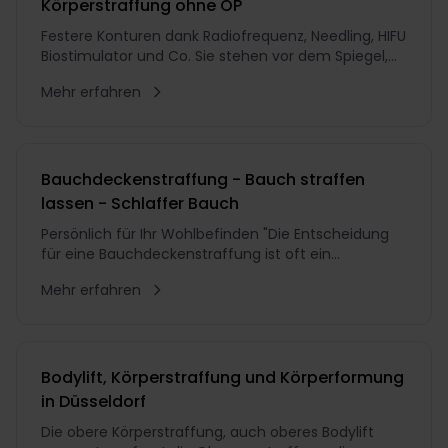
Körperstraffung ohne OP
Festere Konturen dank Radiofrequenz, Needling, HIFU
Biostimulator und Co. Sie stehen vor dem Spiegel,
ziehen die Haut an Bauch oder Oberschenkel leicht
Mehr erfahren
zur Seite und wünschen sich, sie bliebe genau dort.
Viele kennen diesen Moment. Nach Gewichtsverlust,
Schwangerschaften, in der Menopause oder mit z
Bauchdeckenstraffung - Bauch straffen
lassen - Schlaffer Bauch
Persönlich für Ihr Wohlbefinden "Die Entscheidung
für eine Bauchdeckenstraffung ist oft ein
bedeutender Schritt, der nicht nur Ihren Körper,
Mehr erfahren
sondern auch Ihre Lebensqualität positiv
beeinflussen kann.
Bodylift, Körperstraffung und Körperformung
in Düsseldorf
Die obere Körperstraffung, auch oberes Bodylift