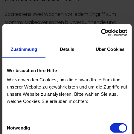
Spätestens zwei Wochen vor jedem Eingriff zum
Mommy Makeover sollten blutverdünnende und
gerinnungshemmende Medikamente vorübergehend
abgesetzt werden, denn die blutverdünnende
Wirkung kann unerwünschte Nachblutungen
Zustimmung
Details
Über Cookies
hervorrufen. Nikotin und Alkohol sollten Sie ebenfalls
zwei Wochen vor der Operation enorm reduzieren
oder am besten ganz darauf verzichten. Über
Wir brauchen Ihre Hilfe
Allergien und Blutgerinnungsstörungen sollten Sie
Wir verwenden Cookies, um die einwandfreie Funktion
mich direkt im Erstgespräch informieren.
unserer Website zu gewährleisten und um die Zugriffe auf
unsere Website zu analysieren. Bitte wählen Sie aus,
welche Cookies Sie erlauben möchten:
Einwilligungsauswahl
Notwendig
Was ist nach einem Mommy