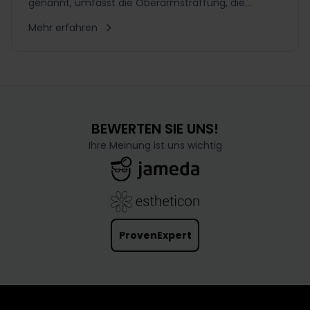
genannt, umfasst die Oberarmstraffung, die
Bruststraffung und die Straffung des
Mehr erfahren
Rückenbereichs. Bei der ...
BEWERTEN SIE UNS!
Ihre Meinung ist uns wichtig
ProvenExpert