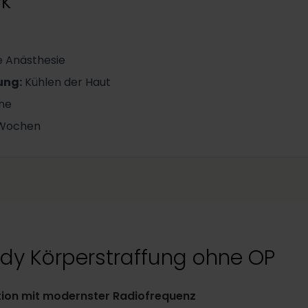
ck
e Anästhesie
lung
:
Kühlen der Haut
ne
 Wochen
y Körperstraffung ohne OP
tion mit modernster Radiofrequenz