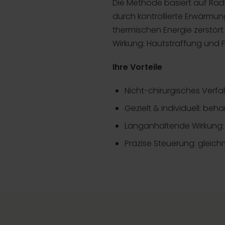
Die Methode basiert auf Radio
durch kontrollierte Erwärmung
thermischen Energie zerstö
Wirkung: Hautstraffung und F
Ihre Vorteile
Nicht-chirurgisches Verfah
Gezielt & individuell: be
Langanhaltende Wirkung: f
Präzise Steuerung: gleic