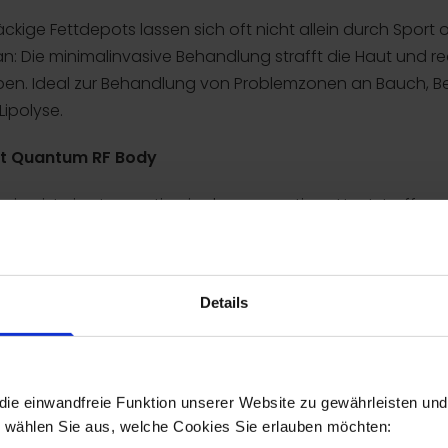
kige Fettdepots lassen sich oft nicht allein durch Sport 
: Die minimalinvasive Behandlung strafft die Haut und redu
rben. Ideal zur Behandlung von Problemzonen an Bauch, B
Lipolyse.
mit Quantum RF Body
ming ist eine Innovation in der apparativen Hautstraffung
e tief und kontrolliert in die Haut ein. Die Hautoberfläche 
Details
ie einwandfreie Funktion unserer Website zu gewährleisten und 
e wählen Sie aus, welche Cookies Sie erlauben möchten: