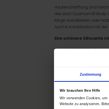
Hauterschlaffung und hartnäc
Hier setzt Quantum RF Body an
lange Ausfallzeiten oder Na
Auch in Kombination mit der 
Eine schönere Silhouette 
Das energiebasierte Bodyfor
dringt über eine schmale Kanül
Zustimmung
Wir brauchen Ihre Hilfe
Auf einen Blick
Wir verwenden Cookies, um d
Website zu analysieren. Bitt