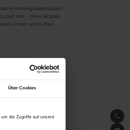
oder Ernährung beeinflussen.
ziert Fett – ohne Skalpell,
einen, Armen und Hüften.
. Die Radiofrequenzenergie
bleibt dabei intakt!
Über Cookies
um die Zugriffe auf unsere