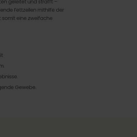
en geleitet und strafft –
ende Fettzellen mithilfe der
 somit eine zweifache
it
m.
ebnisse.
iegende Gewebe.