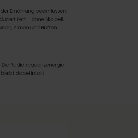
oder Ernährung beeinflussen.
ziert Fett – ohne Skalpell,
einen, Armen und Hüften.
g. Die Radiofrequenzenergie
bleibt dabei intakt!