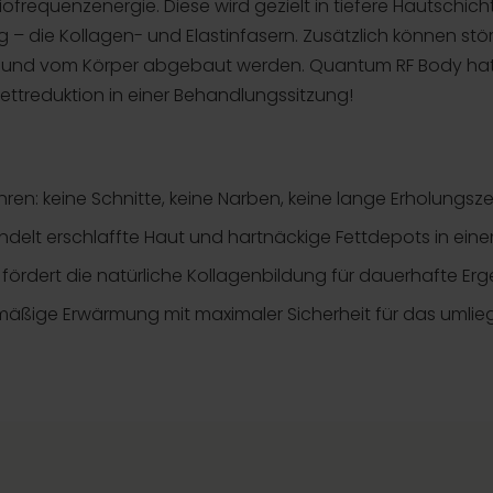
frequenzenergie. Diese wird gezielt in tiefere Hautschicht
 – die Kollagen- und Elastinfasern. Zusätzlich können stör
rt und vom Körper abgebaut werden. Quantum RF Body hat
ettreduktion in einer Behandlungssitzung!
ren: keine Schnitte, keine Narben, keine lange Erholungsze
handelt erschlaffte Haut und hartnäckige Fettdepots in eine
ördert die natürliche Kollagenbildung für dauerhafte Erg
hmäßige Erwärmung mit maximaler Sicherheit für das uml