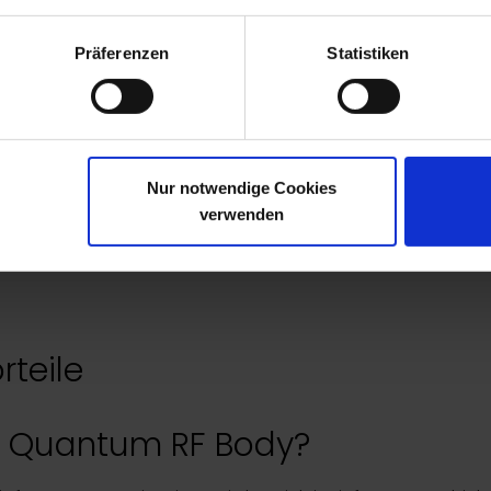
Präferenzen
Statistiken
esie
en der Haut
n
Nur notwendige Cookies
verwenden
rteile
rt Quantum RF Body?