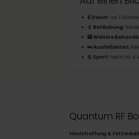
Auf einen Bli
⏳ Dauer
:
ca. 1 Stunde
💉 Betäubung
:
lokal
🏥 Weitere Behand
🛌 Ausfallzeiten
:
Kei
💪 Sport
:
nach ca. 4
Quantum RF Bod
Hautstraffung & Fettreduk