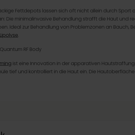
kige Fettdepots lassen sich oft nicht allein durch Sport 
: Die minimalinvasive Behandlung strafft die Haut und redu
rben. Ideal zur Behandlung von Problemzonen an Bauch, B
Lipolyse
.
t Quantum RF Body
rming
ist eine Innovation in der apparativen Hautstraffun
e tief und kontrolliert in die Haut ein. Die Hautoberfläche 