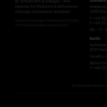
Düsseldo
Dr. Schuhmann & Kollegen – Ihre
Experten für Plastische & Ästhetische
Grabenstr.
40213 Düs
Chirurgie in Düsseldorf und Berlin.
T: +49 (0)
Plastische Chirurgie | Ästhetische Chirurgie |
F: +49 (0)
Schönheitschirurgie | Handchirurgie
Mo. – Fr.: 
Berlin
Kurfürst
10707 Berl
Facelift |
Bitte in D
T: +49 (0)
Bei Nichtwahrnehmen de