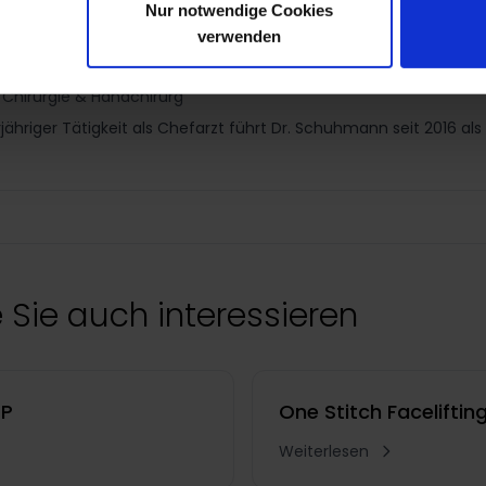
Nur notwendige Cookies
verwenden
 Chirurgie & Handchirurg
jähriger Tätigkeit als Chefarzt führt Dr. Schuhmann seit 2016 als
 Sie auch interessieren
OP
One Stitch Faceliftin
Weiterlesen