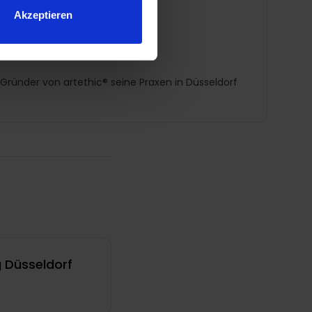
Akzeptieren
 Gründer von artethic® seine Praxen in Düsseldorf
g Düsseldorf