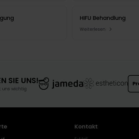
ngung
HIFU Behandlung
Weiterlesen
N SIE UNS!
Pr
t uns wichtig
rte
Kontakt
E-Mail