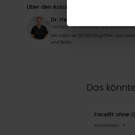
Über den Autor
Dr. med. Karl Schuhmann
Facharzt für Plastische und Ästhetische
Mit mehr als 30.000 Eingriffen und mehr
und Berlin.
Das könnte
Facelift ohne 
Weiterlesen