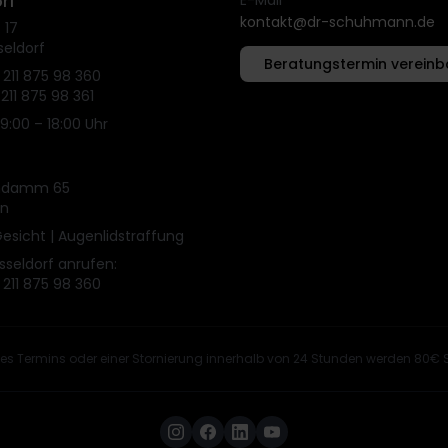
rf
kontakt@dr-schuhmann.de
 17
seldorf
Beratungstermin vereinb
 211 875 98 360
 211 875 98 361
09:00 – 18:00 Uhr
endamm 65
in
 Gesicht | Augenlidstraffung
üsseldorf anrufen:
 211 875 98 360
s Termins oder einer Stornierung innerhalb von 24 Stunden werden 80€ 