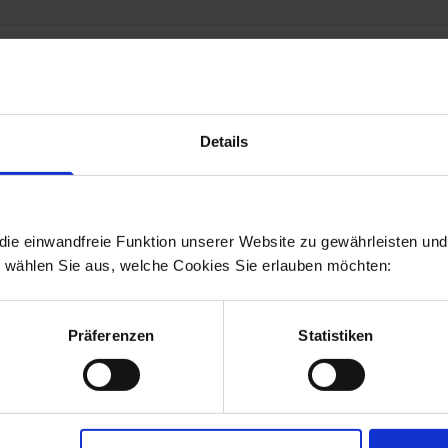
ert ein PDO-Fadenlifting?
Details
e lassen sich behandeln?
ie einwandfreie Funktion unserer Website zu gewährleisten und 
lt das Ergebnis?
e wählen Sie aus, welche Cookies Sie erlauben möchten:
Präferenzen
Statistiken
 nach dem Lifting beachten?