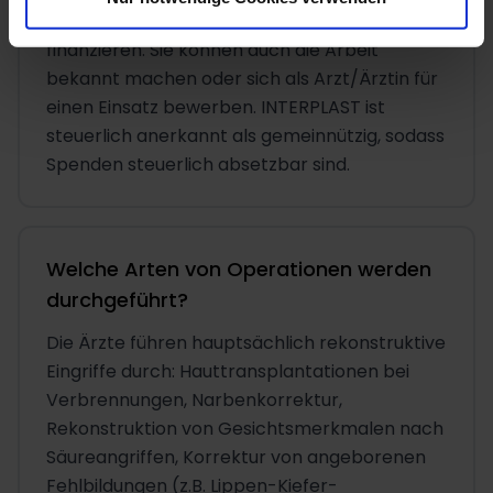
Reisekosten der ehrenamtlichen Ärzte zu
finanzieren. Sie können auch die Arbeit
bekannt machen oder sich als Arzt/Ärztin für
einen Einsatz bewerben. INTERPLAST ist
steuerlich anerkannt als gemeinnützig, sodass
Spenden steuerlich absetzbar sind.
Welche Arten von Operationen werden
durchgeführt?
Die Ärzte führen hauptsächlich rekonstruktive
Eingriffe durch: Hauttransplantationen bei
Verbrennungen, Narbenkorrektur,
Rekonstruktion von Gesichtsmerkmalen nach
Säureangriffen, Korrektur von angeborenen
Fehlbildungen (z.B. Lippen-Kiefer-