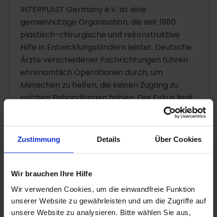
INTERPLAST Germany e.V. ist eine
gemeinnützige Organisation, die seit 1980
plastisch-chirurgische und rekonstruktive
Hilfe in Entwicklungsländern leistet. Deutsche
Ärzte verschiedener Fachrichtungen führen
ehrenamtlich Operationen durch, um
Menschen zu helfen, die keinen Zugang zu
solchen Behandlungen haben. Der Fokus liegt
auf Verbrennungsopfern, angeborenen
Fehlbildungen und Unfallverletzungen.
Zustimmung
Details
Über Cookies
Warum sind solche Einsätze in Indien
Wir brauchen Ihre Hilfe
wichtig?
Wir verwenden Cookies, um die einwandfreie Funktion
In Indien gibt es viele Menschen, die durch
unserer Website zu gewährleisten und um die Zugriffe auf
unsere Website zu analysieren. Bitte wählen Sie aus,
Verbrennungen oder Säureangriffe schwere