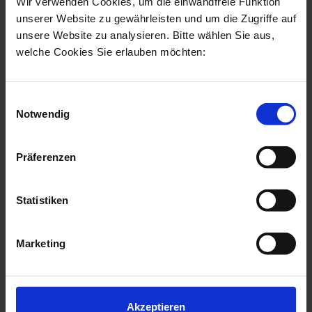
Wir verwenden Cookies, um die einwandfreie Funktion
Dr. med. Karl Schuhmann
unserer Website zu gewährleisten und um die Zugriffe auf
Facharzt für Plastische und Ästhetische
unsere Website zu analysieren. Bitte wählen Sie aus,
Chirurgie & Handchirurg
welche Cookies Sie erlauben möchten:
Mit mehr als 30.000 Eingriffen und
mehrjähriger Tätigkeit als Chefarzt führt
Dr. Schuhmann seit 2016 als Gründer von
Einwilligungsauswahl
artethic® seine Praxen in Düsseldorf und
Notwendig
Berlin.
Präferenzen
Statistiken
Das könnte Sie auch interessieren
Marketing
Kniedenervation
Weiterlesen
Akzeptieren