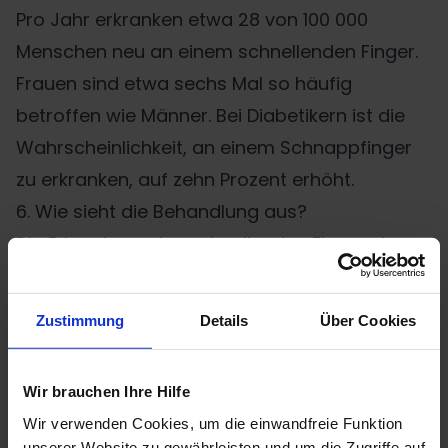
Pro Jahr erkranken etwa 28 von 100 000
Menschen neu an einem schnellenden Finger.
Frauen sind etwa sechs Mal so häufig
betroffen wie Männer. Bei Diabetikern ist die
Wahrscheinlichkeit, an einem Schnappfinger
zu erkranken, auf zehn Prozent erhöht.
6. Wie sieht die Behandlung aus?
Die Erkrankung des schnellenden Fingers kann
konservativ oder chirurgisch behandelt
werden. Je nach Phase und Schwere der
Zustimmung
Details
Über Cookies
Erkrankung kommen unterschiedliche
Therapien zum Einsatz. Wenn der
Wir brauchen Ihre Hilfe
Schnappfinger erst seit kurzem besteht, kann
Wir verwenden Cookies, um die einwandfreie Funktion
abgewartet werden, ob ein eventuell
unserer Website zu gewährleisten und um die Zugriffe auf