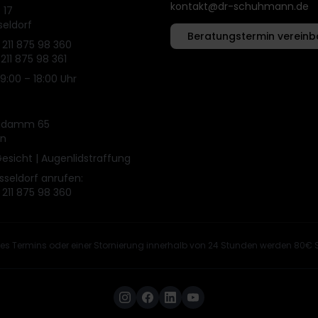
kontakt@dr-schuhmann.de
 17
seldorf
Beratungstermin vereinb
 211 875 98 360
 211 875 98 361
09:00 – 18:00 Uhr
endamm 65
in
 Gesicht | Augenlidstraffung
üsseldorf anrufen:
 211 875 98 360
s Termins oder einer Stornierung innerhalb von 24 Stunden werden 80€ 