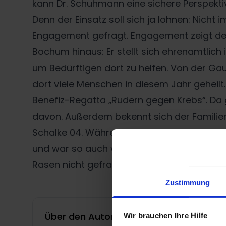
kann Dr. Schuhmann eine sichere Perspektiv
Denn der Einsatz soll sich ja lohnen: Nich
Engagement gefragt. Engagement zeigt der
Bochum hinaus: Er stellt sich ehrenamtlich 
um Bedürftigen dort zu helfen. Von der Ga
dort viele Menschen in diesem Jahr geheilt
Benefiz-Regatta „Rudern gegen Krebs“. Da g
davon. Außerdem bekennt sich der Familien
Schalke 04. Während einer beruflichen Stat
und war so auch während der WM 2006 im Ei
Rasen nicht gefragt – die widmet Dr. Sch
Zustimmung
Über den Autor
Wir brauchen Ihre Hilfe