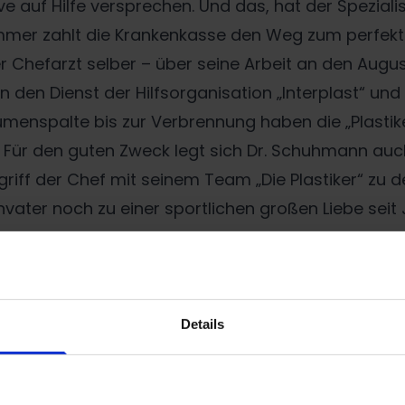
e auf Hilfe versprechen. Und das, hat der Speziali
t immer zahlt die Krankenkasse den Weg zum perfek
 Chefarzt selber – über seine Arbeit an den Augu
in den Dienst der Hilfsorganisation „Interplast“ und
umenspalte bis zur Verbrennung haben die „Plastik
. Für den guten Zweck legt sich Dr. Schuhmann auch 
riff der Chef mit seinem Team „Die Plastiker“ zu 
vater noch zu einer sportlichen großen Liebe seit
ion im Krankenhaus in Gelsenkirchen-Buer leistete
nsatz. Plastische Chirurgie war selbst nach den
uhmann ganz seinen normalen Patienten.
Details