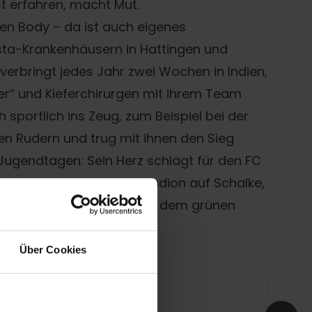
st erfahren, macht Mut.
ten Body – da ist auch eigenes
sta-Krankenhäusern in Hattingen und
 verbringt jedes Jahr zwei Wochen in Indien,
er“ und Kieferchirurgen mit ihrem Team
sportlich ins Zeug, zum Beispiel bei der
den Rudern und trug mit ihnen den Sieg
 Jugendtagen: Sein Herz schlägt für den FC
 er Notarzt-Dienste im Stadion auf Schalke,
 engagiertesten Fights auf dem grünen
Über Cookies