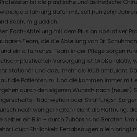
rofession ist die plastische und ästhetische Chiru
otwendige Erfahrung dafür mit, seit nun zehn Jahre
 und Bochum glücklich.
roßen Fach-Abteilung mit dem Plus an operativer Pr
haubaren Team, die die Abteilung von Dr. Schuhma
nd ein erfahrenes Team in der Pflege sorgen run
etisch-plastischen Versorgung ist Größe relativ, w
r stationär und dazu mehr als 1000 ambulant. Das i
ck auf die Patienten zu. Und die kommen immer mit
ergehen durch den eigenen Wunsch nach (neuer) S
ngerschafts- Nachwehen oder Straffungs- Sorgen
Wunsch nach weniger Falten reicht die Hoffnung, di
e selber ein Bild – durch Zuhören und Beraten. U
rt auch Ehrlichkeit: Fettabsaugen allein bringt ni