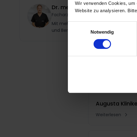
Wir verwenden Cookies, um d
Dr. med. Karl Schuhmann
Website zu analysieren. Bitt
Facharzt für Plastische und Ästhetische
Mit mehr als 30.000 Eingriffen und mehr
Einwilligungsauswahl
und Berlin.
Notwendig
Das könnte
Augusta Klinik
Weiterlesen