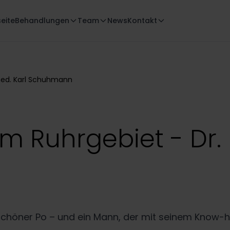
seite
Behandlungen
Team
News
Kontakt
med. Karl Schuhmann
m Ruhrgebiet - Dr.
ein schöner Po – und ein Mann, der mit seinem Kno