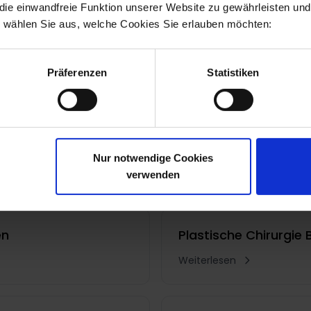
ie einwandfreie Funktion unserer Website zu gewährleisten und 
e wählen Sie aus, welche Cookies Sie erlauben möchten:
 Chirurgie & Handchirurg
jähriger Tätigkeit als Chefarzt führt Dr. Schuhmann seit 2016 als
Präferenzen
Statistiken
Nur notwendige Cookies
 Sie auch interessieren
verwenden
en
Plastische Chirurgie
Weiterlesen